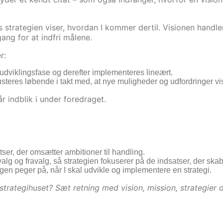
 strategien viser, hvordan I kommer dertil. Visionen handler
gang for at indfri målene.
r:
udviklingsfase og derefter implementeres lineært.
usteres løbende i takt med, at nye muligheder og udfordringer vis
r indblik i under foredraget.
ser, der omsætter ambitioner til handling.
ilvalg og fravalg, så strategien fokuserer på de indsatser, der skab
en peger på, når I skal udvikle og implementere en strategi.
strategihuset? Sæt retning med vision, mission, strategier 