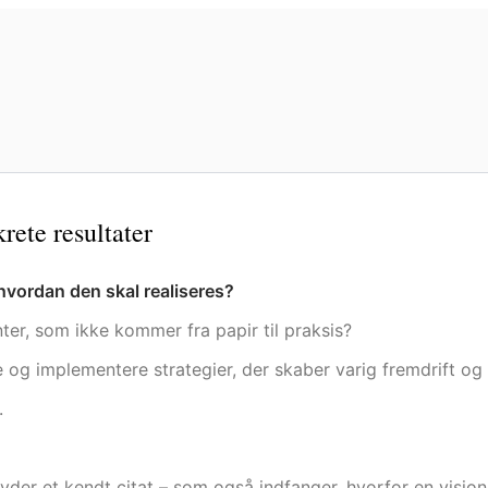
krete resultater
 hvordan den skal realiseres?
ter, som ikke kommer fra papir til praksis?
ikle og implementere strategier, der skaber varig fremdrift og
.
lyder et kendt citat – som også indfanger, hvorfor en vision