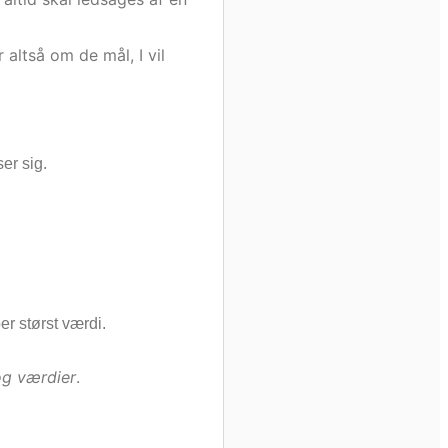
 altså om de mål, I vil
er sig.
er størst værdi.
og værdier
.