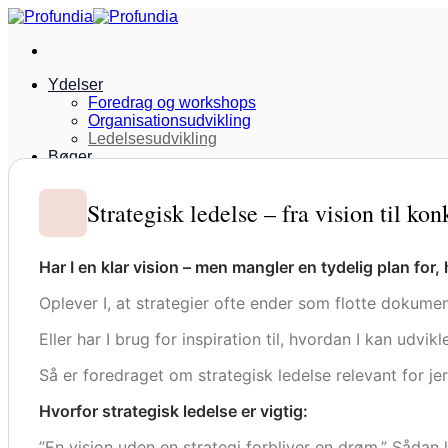
Fortsæt
til
indhold
Ydelser
Foredrag og workshops
Organisationsudvikling
Ledelsesudvikling
Bøger
Artikler & podcasts
Interviews og presseomtale
Strategisk ledelse – fra vision til kon
Referencer
Samarbejdspartnere
Kontakt
Har I en klar vision – men mangler en tydelig plan for,
Oplever I, at strategier ofte ender som flotte dokumen
Eller har I brug for inspiration til, hvordan I kan udv
Så er foredraget om strategisk ledelse relevant for jer
Hvorfor strategisk ledelse er vigtig:
”En vision uden en strategi forbliver en drøm.” Sådan 