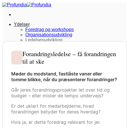
Fortsæt
til
indhold
Ydelser
Foredrag og workshops
Organisationsudvikling
Ledelsesudvikling
Bøger
Artikler & podcasts
Forandringsledelse – få forandringen
Interviews og presseomtale
til at ske
Referencer
Samarbejdspartnere
Kontakt
Møder du modstand, fastlåste vaner eller
tomme blikke, når du præsenterer forandringer?
Går jeres forandringsprojekter let over tid og
budget – eller mister de tempo undervejs?
Er det uklart for medarbejderne, hvad
forandringen betyder for deres hverdag?
Hvis ja, er dette foredrag relevant for jer.