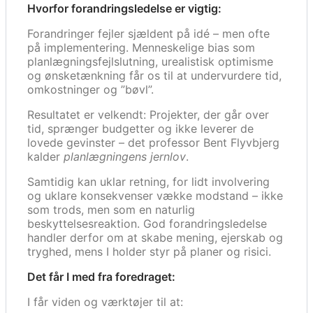
Hvorfor forandringsledelse er vigtig:
Forandringer fejler sjældent på idé – men ofte
på implementering. Menneskelige bias som
planlægningsfejlslutning, urealistisk optimisme
og ønsketænkning får os til at undervurdere tid,
omkostninger og ”bøvl”.
Resultatet er velkendt: Projekter, der går over
tid, sprænger budgetter og ikke leverer de
lovede gevinster – det professor Bent Flyvbjerg
kalder
planlægningens jernlov
.
Samtidig kan uklar retning, for lidt involvering
og uklare konsekvenser vække modstand – ikke
som trods, men som en naturlig
beskyttelsesreaktion. God forandringsledelse
handler derfor om at skabe mening, ejerskab og
tryghed, mens I holder styr på planer og risici.
Det får I med fra foredraget:
I får viden og værktøjer til at: